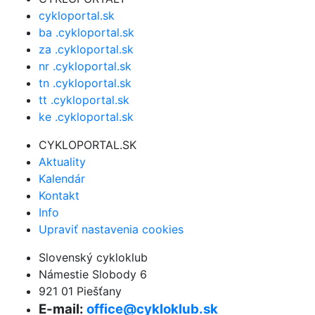
cykloportal.sk
ba .cykloportal.sk
za .cykloportal.sk
nr .cykloportal.sk
tn .cykloportal.sk
tt .cykloportal.sk
ke .cykloportal.sk
CYKLOPORTAL.SK
Aktuality
Kalendár
Kontakt
Info
Upraviť nastavenia cookies
Slovenský cykloklub
Námestie Slobody 6
921 01 Piešťany
E-mail:
office@cykloklub.sk