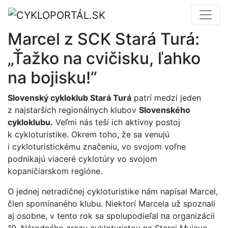
Marcel z SCK Stará Turá:
„Ťažko na cvičisku, ľahko
na bojisku!“
Slovenský cykloklub Stará Turá
patrí medzi jeden
z najstarších regionálnych klubov
Slovenského
cykloklubu.
Veľmi nás teší ich aktívny postoj
k cykloturistike. Okrem toho, že sa venujú
i cykloturistickému značeniu, vo svojom voľne
podnikajú viaceré cyklotúry vo svojom
kopaničiarskom regióne.
O jednej netradičnej cykloturistike nám napísal Marcel,
člen spomínaného klubu. Niektorí Marcela už spoznali
aj osobne, v tento rok sa spolupodieľal na organizácii
19. Národného zrazu cykloturistov na Starej Myjave