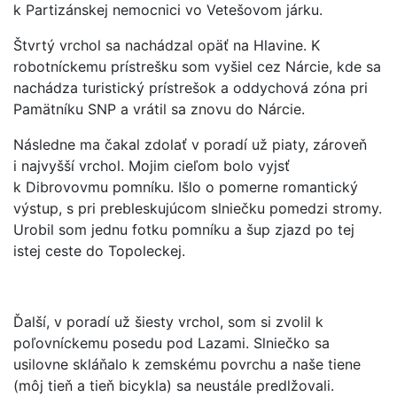
k Partizánskej nemocnici vo Vetešovom járku.
Štvrtý vrchol sa nachádzal opäť na Hlavine. K
robotníckemu prístrešku som vyšiel cez Nárcie, kde sa
nachádza turistický prístrešok a oddychová zóna pri
Pamätníku SNP a vrátil sa znovu do Nárcie.
Následne ma čakal zdolať v poradí už piaty, zároveň
i najvyšší vrchol. Mojim cieľom bolo vyjsť
k Dibrovovmu pomníku. Išlo o pomerne romantický
výstup, s pri prebleskujúcom slniečku pomedzi stromy.
Urobil som jednu fotku pomníku a šup zjazd po tej
istej ceste do Topoleckej.
Ďalší, v poradí už šiesty vrchol, som si zvolil k
poľovníckemu posedu pod Lazami. Slniečko sa
usilovne skláňalo k zemskému povrchu a naše tiene
(môj tieň a tieň bicykla) sa neustále predlžovali.