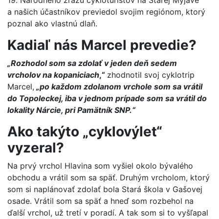
a našich účastníkov previedol svojim regiónom, ktorý
poznal ako vlastnú dlaň.
Kadiaľ nás Marcel prevedie?
„Rozhodol som sa zdolať v jeden deň sedem
vrcholov na kopaniciach
,“
zhodnotil svoj cyklotrip
Marcel,
„po každom zdolanom vrchole som sa vrátil
do Topoleckej, iba v jednom prípade som sa vrátil do
lokality Nárcie, pri Pamätník SNP.“
Ako takýto „cyklovýlet“
vyzeral?
Na prvý vrchol Hlavina som vyšiel okolo bývalého
obchodu a vrátil som sa späť. Druhým vrcholom, ktorý
som si naplánovať zdolať bola Stará škola v Gašovej
osade. Vrátil som sa späť a hneď som rozbehol na
ďalší vrchol, už tretí v poradí. A tak som si to vyšľapal