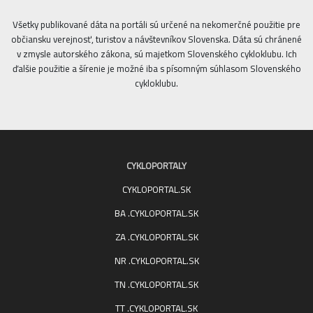
Všetky publikované dáta na portáli sú určené na nekomerčné použitie pre
občiansku verejnosť, turistov a návštevníkov Slovenska. Dáta sú chránené
v zmysle autorského zákona, sú majetkom Slovenského cykloklubu. Ich
ďalšie použitie a šírenie je možné iba s písomným súhlasom Slovenského
cykloklubu.
CYKLOPORTALY
CYKLOPORTAL.SK
BA .CYKLOPORTAL.SK
ZA .CYKLOPORTAL.SK
NR .CYKLOPORTAL.SK
TN .CYKLOPORTAL.SK
TT .CYKLOPORTAL.SK