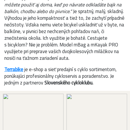
môžete použiť aj doma, keď po návrate odkladáte bajk na
balkón, chodbu alebo do pivnice.“
Je spratný, malý, skladný.
Výhodou je jeho kompaktnosť a tiež to, že zachytí prípadné
nečistoty. Vďaka nemu viete bicykel uskladniť už v byte, na
balkóne, v pivnici bez nechcených pohľadov naň, či
znečistenia okolia. Ich využitie je bohaté. Cestujete
s bicyklom? Nie je problém. Model mBag a mKayak PRO
využijete pri preprave vašich dvojkolesových miláčikov na
nosiči na ťažnom zariadení auta.
Terrabike
je e-shop a sieť predajní s cyklo sortimentom,
ponúkajúci profesionálny cykloservis a poradenstvo. Je
jedným z partnerov
Slovenského cykloklubu.