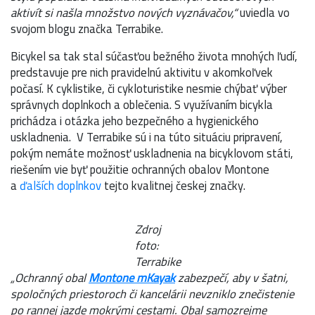
aktivít si našla množstvo nových vyznávačov,“
uviedla vo
svojom blogu značka Terrabike.
Bicykel sa tak stal súčasťou bežného života mnohých ľudí,
predstavuje pre nich pravidelnú aktivitu v akomkoľvek
počasí. K cyklistike, či cykloturistike nesmie chýbať výber
správnych doplnkoch a oblečenia. S využívaním bicykla
prichádza i otázka jeho bezpečného a hygienického
uskladnenia. V Terrabike sú i na túto situáciu pripravení,
pokým nemáte možnosť uskladnenia na bicyklovom státi,
riešením vie byť použitie ochranných obalov Montone
a
ďalších doplnkov
tejto kvalitnej českej značky.
Zdroj
foto:
Terrabike
„Ochranný obal
Montone mKayak
zabezpečí, aby v šatni,
spoločných priestoroch či kancelárii nevzniklo znečistenie
po rannej jazde mokrými cestami. Obal samozrejme