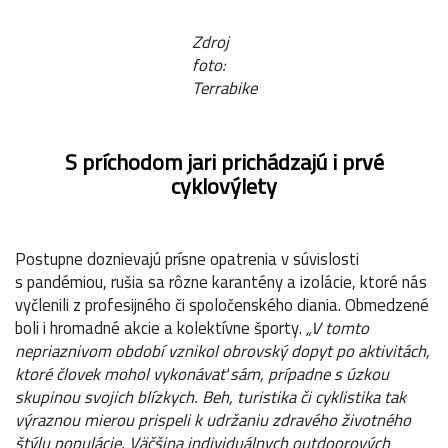
Zdroj
foto:
Terrabike
S príchodom jari prichádzajú i prvé
cyklovýlety
Postupne doznievajú prísne opatrenia v súvislosti
s pandémiou, rušia sa rôzne karantény a izolácie, ktoré nás
vyčlenili z profesijného či spoločenského diania. Obmedzené
boli i hromadné akcie a kolektívne športy.
„V tomto
nepriaznivom období vznikol obrovský dopyt po aktivitách,
ktoré človek mohol vykonávať sám, prípadne s úzkou
skupinou svojich blízkych. Beh, turistika či cyklistika tak
výraznou mierou prispeli k udržaniu zdravého životného
štýlu populácie. Väčšina individuálnych outdoorových