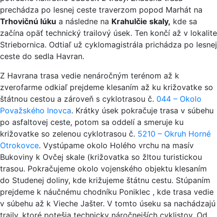
prechádza po lesnej ceste traverzom popod Marhát na
Trhovičnú lúku
a následne na
Krahulčie skaly,
kde sa
začína opäť technický trailový úsek. Ten končí až v lokalite
Striebornica. Odtiaľ už cyklomagistrála prichádza po lesnej
ceste do sedla Havran.
Z Havrana trasa vedie nenáročným terénom až k
zverofarme odkiaľ prejdeme klesaním až ku križovatke so
štátnou cestou a zároveň s cyklotrasou č.
044 – Okolo
Považského Inovca
. Krátky úsek pokračuje trasa v súbehu
po asfaltovej ceste, potom sa oddelí a smeruje ku
križovatke so zelenou cyklotrasou č.
5210 – Okruh Horné
Otrokovce
. Vystúpame okolo Holého vrchu na masív
Bukoviny k Ovčej skale (križovatka so žltou turistickou
trasou. Pokračujeme okolo vojenského objektu klesaním
do Studenej doliny, kde križujeme štátnu cestu. Stúpaním
prejdeme k náučnému chodníku Poniklec , kde trasa vedie
v súbehu až k Vieche Jašter. V tomto úseku sa nachádzajú
traily, ktoré potešia technicky náročnejších cyklistov. Od