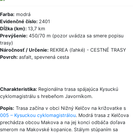
Farba:
modrá
Evidenčné číslo:
2401
Dĺžka (km):
13,7 km
Prevýšenie:
450/70 m (pozor uvádza sa smere popisu
trasy)
Náročnosť / Určenie:
REKREA (ľahké) - CESTNÉ TRASY
Povrch:
asfalt, spevnená cesta
Charakteristika:
Regionálna trasa spájajúca Kysuckú
cyklomagistrálu s hrebeňom Javorníkom.
Popis:
Trasa začína v obci Nižný Kelčov na križovatke s
005 – Kysuckou cyklomagistrálou
. Modrá trasa z Kelčova
prechádza obcou Makova a na jej konci odbáča doľava
smerom na Makovské kopanice. Stálym stúpaním sa