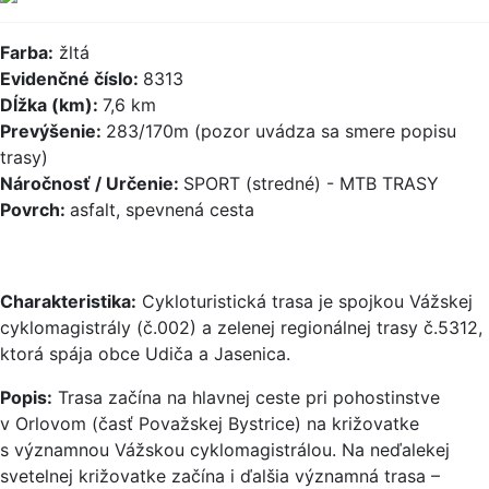
Farba:
žltá
Evidenčné číslo:
8313
Dĺžka (km):
7,6 km
Prevýšenie:
283/170m (pozor uvádza sa smere popisu
trasy)
Náročnosť / Určenie:
SPORT (stredné) - MTB TRASY
Povrch:
asfalt, spevnená cesta
Charakteristika:
Cykloturistická trasa je spojkou Vážskej
cyklomagistrály (č.002) a zelenej regionálnej trasy č.5312,
ktorá spája obce Udiča a Jasenica.
Popis:
Trasa začína na hlavnej ceste pri pohostinstve
v Orlovom (časť Považskej Bystrice) na križovatke
s významnou Vážskou cyklomagistrálou. Na neďalekej
svetelnej križovatke začína i ďalšia významná trasa –