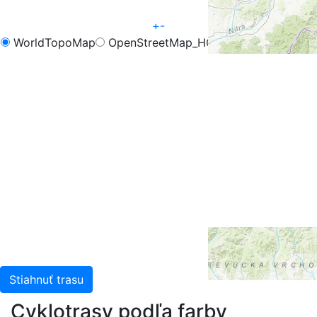
+
-
WorldTopoMap
OpenStreetMap_HOT
OpenCycleMap
FreeMap.sk - Turistika
FreeMap.sk - Cyklistika
Google Map
Google Hybrid
Leaflet
| Tiles © Esri — Esri, DeLorme, NAVTEQ, TomTom,
Intermap, iPC, USGS, FAO, NPS, NRCAN, GeoBase,
Kadaster NL, Ordnance Survey, Esri Japan, METI, Esri
China (Hong Kong), and the GIS User Community
Stiahnuť trasu
Cyklotrasy podľa farby