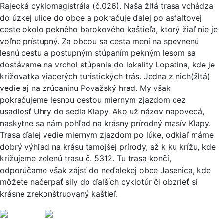
Rajecká cyklomagistrála (č.026). Naša žltá trasa vchádza
do úzkej ulice do obce a pokračuje ďalej po asfaltovej
ceste okolo pekného barokového kaštieľa, ktorý žiaľ nie je
voľne prístupný. Za obcou sa cesta mení na spevnenú
lesnú cestu a postupným stúpaním pekným lesom sa
dostávame na vrchol stúpania do lokality Lopatina, kde je
križovatka viacerých turistických trás. Jedna z nich(žltá)
vedie aj na zrúcaninu Považský hrad. My však
pokračujeme lesnou cestou miernym zjazdom cez
usadlosť Uhry do sedla Klapy. Ako už názov napovedá,
naskytne sa nám pohľad na krásny prírodný masív Klapy.
Trasa ďalej vedie miernym zjazdom po lúke, odkiaľ máme
dobrý výhľad na krásu tamojšej prírody, až k ku krížu, kde
križujeme zelenú trasu č. 5312. Tu trasa končí,
odporúčame však zájsť do neďalekej obce Jasenica, kde
môžete načerpať sily do ďalších cyklotúr či obzrieť si
krásne zrekonštruovaný kaštieľ.