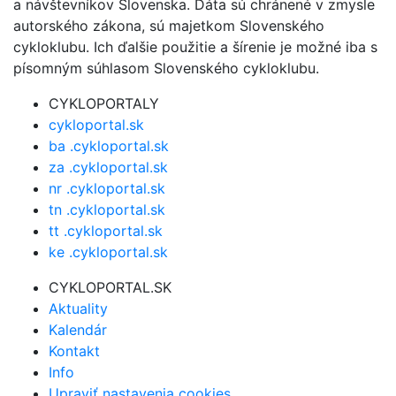
a návštevníkov Slovenska. Dáta sú chránené v zmysle
autorského zákona, sú majetkom Slovenského
cykloklubu. Ich ďalšie použitie a šírenie je možné iba s
písomným súhlasom Slovenského cykloklubu.
CYKLOPORTALY
cykloportal.sk
ba .cykloportal.sk
za .cykloportal.sk
nr .cykloportal.sk
tn .cykloportal.sk
tt .cykloportal.sk
ke .cykloportal.sk
CYKLOPORTAL.SK
Aktuality
Kalendár
Kontakt
Info
Upraviť nastavenia cookies