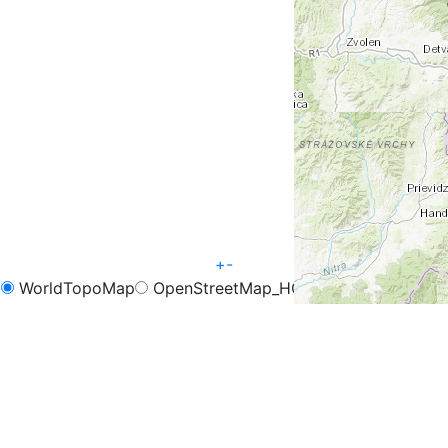
+
-
WorldTopoMap
OpenStreetMap_HOT
OpenCycleMap
FreeMap.sk - Turistika
FreeMap.sk - Cyklistika
Google Map
Google Hybrid
Leaflet
| Tiles © Esri — Esri, DeLorme, NAVTEQ, TomTom,
Intermap, iPC, USGS, FAO, NPS, NRCAN, GeoBase,
Kadaster NL, Ordnance Survey, Esri Japan, METI, Esri