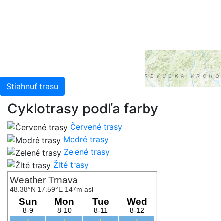
China (Hong Kong), and the GIS User Community
Stiahnuť trasu
Cyklotrasy podľa farby
Červené trasy
Modré trasy
Zelené trasy
Žlté trasy