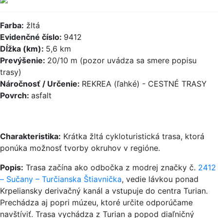
Farba:
žltá
Evidenčné číslo:
9412
Dĺžka (km):
5,6 km
Prevýšenie:
20/10 m (pozor uvádza sa smere popisu
trasy)
Náročnosť / Určenie:
REKREA (ľahké) - CESTNÉ TRASY
Povrch:
asfalt
Charakteristika:
Krátka žltá cykloturistická trasa, ktorá
ponúka možnosť tvorby okruhov v regióne.
Popis:
Trasa začína ako odbočka z modrej značky č.
2412
– Sučany – Turčianska Štiavnička
, vedie lávkou ponad
Krpeliansky derivačný kanál a vstupuje do centra Turian.
Prechádza aj popri múzeu, ktoré určite odporúčame
navštíviť. Trasa vychádza z Turian a popod diaľničný