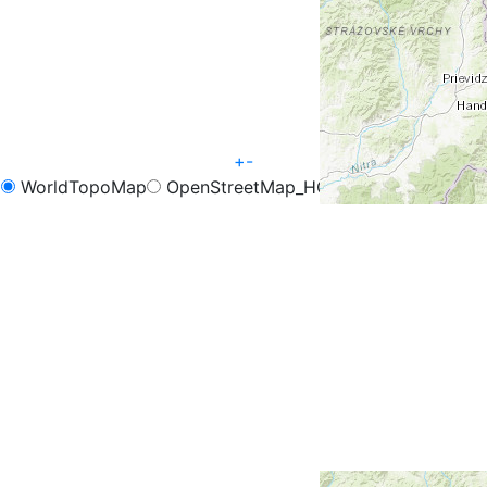
+
-
WorldTopoMap
OpenStreetMap_HOT
OpenCycleMap
FreeMap.sk - Turistika
FreeMap.sk - Cyklistika
Google Map
Google Hybrid
Leaflet
| Tiles © Esri — Esri, DeLorme, NAVTEQ, TomTom,
Intermap, iPC, USGS, FAO, NPS, NRCAN, GeoBase,
Kadaster NL, Ordnance Survey, Esri Japan, METI, Esri
China (Hong Kong), and the GIS User Community