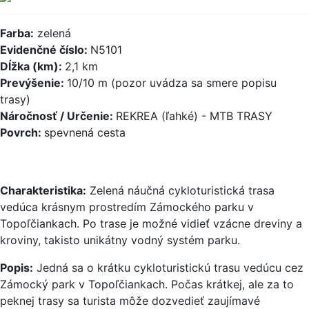
Farba:
zelená
Evidenčné číslo:
N5101
Dĺžka (km):
2,1 km
Prevýšenie:
10/10 m (pozor uvádza sa smere popisu
trasy)
Náročnosť / Určenie:
REKREA (ľahké) - MTB TRASY
Povrch:
spevnená cesta
Charakteristika:
Zelená náučná cykloturistická trasa
vedúca krásnym prostredím Zámockého parku v
Topoľčiankach. Po trase je možné vidieť vzácne dreviny a
kroviny, takisto unikátny vodný systém parku.
Popis:
Jedná sa o krátku cykloturistickú trasu vedúcu cez
Zámocký park v Topoľčiankach. Počas krátkej, ale za to
peknej trasy sa turista môže dozvedieť zaujímavé