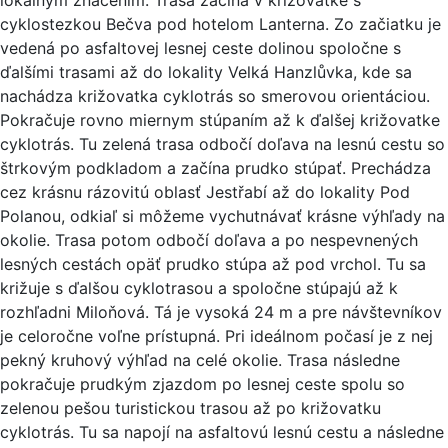
cyklostezkou Bečva pod hotelom Lanterna. Zo začiatku je
vedená po asfaltovej lesnej ceste dolinou spoločne s
ďalšími trasami až do lokality Velká Hanzlůvka, kde sa
nachádza križovatka cyklotrás so smerovou orientáciou.
Pokračuje rovno miernym stúpaním až k ďalšej križovatke
cyklotrás. Tu zelená trasa odbočí doľava na lesnú cestu so
štrkovým podkladom a začína prudko stúpať. Prechádza
cez krásnu rázovitú oblasť Jestřabí až do lokality Pod
Polanou, odkiaľ si môžeme vychutnávať krásne výhľady na
okolie. Trasa potom odbočí doľava a po nespevnených
lesných cestách opäť prudko stúpa až pod vrchol. Tu sa
križuje s ďalšou cyklotrasou a spoločne stúpajú až k
rozhľadni Miloňová. Tá je vysoká 24 m a pre návštevníkov
je celoročne voľne prístupná. Pri ideálnom počasí je z nej
pekný kruhový výhľad na celé okolie. Trasa následne
pokračuje prudkým zjazdom po lesnej ceste spolu so
zelenou pešou turistickou trasou až po križovatku
cyklotrás. Tu sa napojí na asfaltovú lesnú cestu a následne