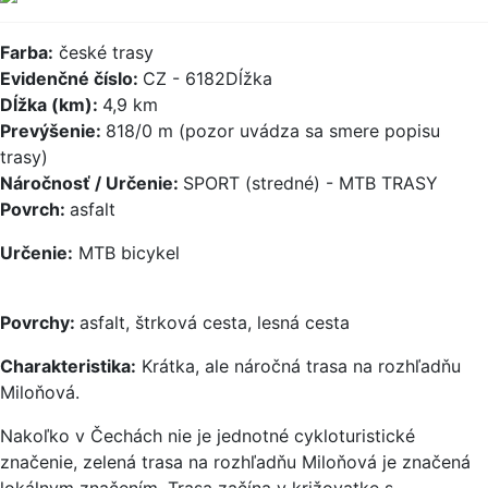
Farba:
české trasy
Evidenčné číslo:
CZ - 6182Dĺžka
Dĺžka (km):
4,9 km
Prevýšenie:
818/0 m (pozor uvádza sa smere popisu
trasy)
Náročnosť / Určenie:
SPORT (stredné) - MTB TRASY
Povrch:
asfalt
Určenie:
MTB bicykel
Povrchy:
asfalt, štrková cesta, lesná cesta
Charakteristika:
Krátka, ale náročná trasa na rozhľadňu
Miloňová.
Nakoľko v Čechách nie je jednotné cykloturistické
značenie, zelená trasa na rozhľadňu Miloňová je značená
lokálnym značením. Trasa začína v križovatke s