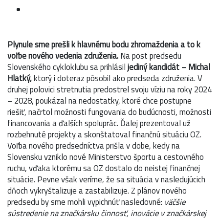
Plynule sme prešli k hlavnému bodu zhromaždenia a to k
voľbe nového vedenia združenia.
Na post predsedu
Slovenského cykloklubu sa prihlásil
jediný kandidát – Michal
Hlatký,
ktorý i doteraz pôsobil ako predseda združenia. V
druhej polovici stretnutia predostrel svoju víziu na roky 2024
– 2028, poukázal na nedostatky, ktoré chce postupne
riešiť, načrtol možnosti fungovania do budúcnosti, možnosti
financovania a ďalších spoluprác. Ďalej prezentoval už
rozbehnuté projekty a skonštatoval finančnú situáciu OZ.
Voľba nového predsedníctva prišla v dobe, kedy na
Slovensku vzniklo nové Ministerstvo športu a cestovného
ruchu, vďaka ktorému sa OZ dostalo do neistej finančnej
situácie. Pevne však veríme, že sa situácia v nasledujúcich
dňoch vykryštalizuje a zastabilizuje. Z plánov nového
predsedu by sme mohli vypichnúť nasledovné:
väčšie
sústredenie na značkársku činnosť, inovácie v značkárskej