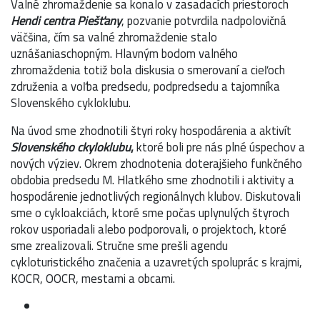
Valné zhromaždenie sa konalo v zasadacích priestoroch
Hendi centra Piešťany
, pozvanie potvrdila nadpolovičná
väčšina, čím sa valné zhromaždenie stalo
uznášaniaschopným. Hlavným bodom valného
zhromaždenia totiž bola diskusia o smerovaní a cieľoch
združenia a voľba predsedu, podpredsedu a tajomníka
Slovenského cykloklubu.
Na úvod sme zhodnotili štyri roky hospodárenia a aktivít
Slovenského ckyloklubu
,
ktoré boli pre nás plné úspechov a
nových výziev. Okrem zhodnotenia doterajšieho funkčného
obdobia predsedu M. Hlatkého sme zhodnotili i aktivity a
hospodárenie jednotlivých regionálnych klubov. Diskutovali
sme o cykloakciách, ktoré sme počas uplynulých štyroch
rokov usporiadali alebo podporovali, o projektoch, ktoré
sme zrealizovali. Stručne sme prešli agendu
cykloturistického značenia a uzavretých spoluprác s krajmi,
KOCR, OOCR, mestami a obcami.