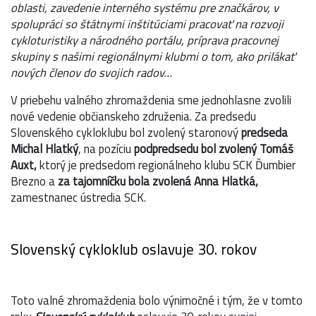
oblasti, zavedenie interného systému pre značkárov, v
spolupráci so štátnymi inštitúciami pracovať na rozvoji
cykloturistiky a národného portálu, príprava pracovnej
skupiny s našimi regionálnymi klubmi o tom, ako prilákať
nových členov do svojich radov…
V priebehu valného zhromaždenia sme jednohlasne zvolili
nové vedenie občianskeho združenia. Za predsedu
Slovenského cykloklubu bol zvolený staronový
predseda
Michal Hlatký
, na pozíciu
podpredsedu bol zvolený Tomáš
Auxt,
ktorý je predsedom regionálneho klubu SCK Ďumbier
Brezno a
za tajomníčku bola zvolená Anna Hlatká,
zamestnanec ústredia SCK.
Slovenský cykloklub oslavuje 30. rokov
Toto valné zhromaždenia bolo výnimočné i tým, že v tomto