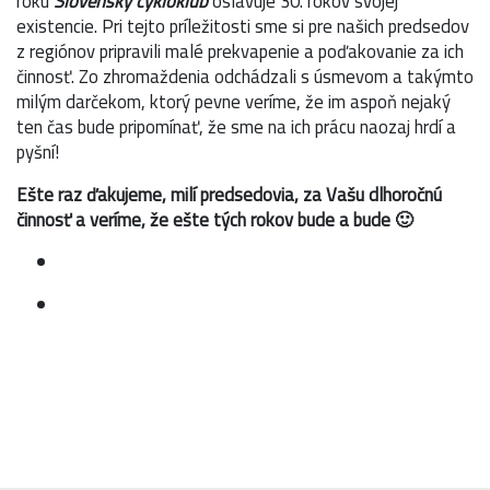
roku
Slovenský cykloklub
oslavuje 30. rokov svojej
existencie. Pri tejto príležitosti sme si pre našich predsedov
z regiónov pripravili malé prekvapenie a poďakovanie za ich
činnosť. Zo zhromaždenia odchádzali s úsmevom a takýmto
milým darčekom, ktorý pevne veríme, že im aspoň nejaký
ten čas bude pripomínať, že sme na ich prácu naozaj hrdí a
pyšní!
Ešte raz ďakujeme, milí predsedovia, za Vašu dlhoročnú
činnosť a veríme, že ešte tých rokov bude a bude 🙂