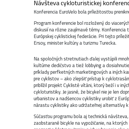
Návšteva cykloturistickej konferen
Konferencia EuroVelo bola príležitosťou preniknúť
Program konferencie bol rozložený do viacerých
diskusií na rôzne zaujímavé témy. Konferencia 
Európskej cyklistickej federácie. Pri tejto príl
Ersoy, minister kultúry a turizmu Turecka.
Na spoločných stretnutiach ďalej vystúpili mnohí
kultúrne dedičstvo a tiež lobbying a dosiahnutie
príklady perfketných marketingových a iných ka
pre cyklistov – ako zlepšiť prístup k cyklotras
priblížil projekt Cyklisté vítáni, ktorý beží i v 
cykloturistiky. Je jasné, že bicykel nie je len 
urbanistov a nadšencov cyklistiky urobiť z Euró
nárastu cyklistiky ako udržateľnej alternatívy 
Súčasťou programu bola aj technická návšteva, 
zaobstarané bicykle na vypožičanie, na ktorých