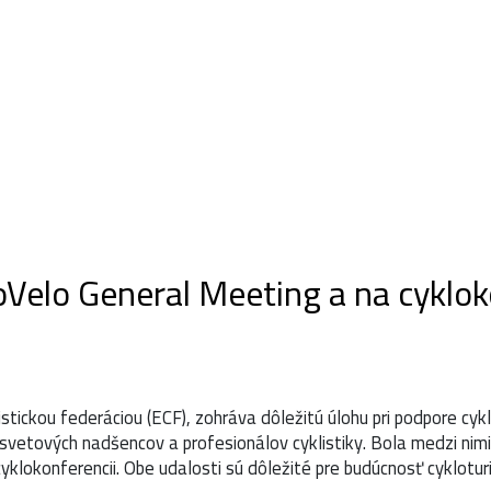
INFO
KALENDÁR
CYKLOTRASY NA MAPE
VYB
oVelo General Meeting a na cyklok
istickou federáciou (ECF), zohráva dôležitú úlohu pri podpore cykl
svetových nadšencov a profesionálov cyklistiky. Bola medzi nimi
klokonferencii. Obe udalosti sú dôležité pre budúcnosť cyklotur