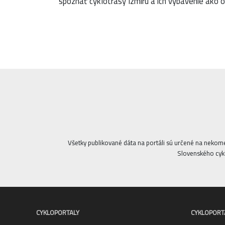
spoznať cyklotrasy Izmiru a ich vybavenie ako o
Všetky publikované dáta na portáli sú určené na nekom
Slovenského cykl
CYKLOPORTALY
CYKLOPORT