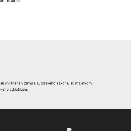
vu bicyklov.
ta sú chránené v zmysle autorského zákona, sú majetkom
ského cykloklubu.