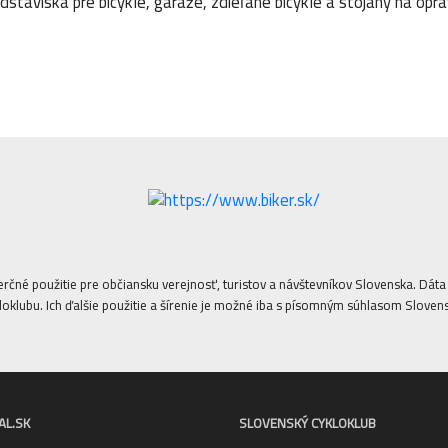
dstaviská pre bicykle, garáže, zdieľané bicykle a stojany na opra
erčné použitie pre občiansku verejnosť, turistov a návštevníkov Slovenska. Dá
oklubu. Ich ďalšie použitie a šírenie je možné iba s písomným súhlasom Sloven
AL.SK
SLOVENSKÝ CYKLOKLUB