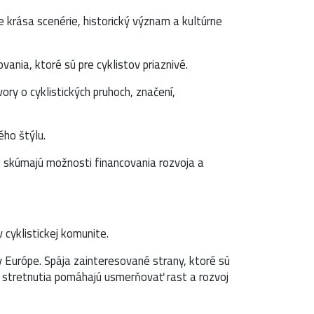
e krása scenérie, historický význam a kultúrne
vania, ktoré sú pre cyklistov priaznivé.
y o cyklistických pruhoch, značení,
ého štýlu.
ž skúmajú možnosti financovania rozvoja a
 cyklistickej komunite.
v Európe. Spája zainteresované strany, ktoré sú
 stretnutia pomáhajú usmerňovať rast a rozvoj