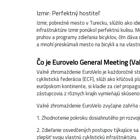
Izmir: Perfektný hostiteľ
Izmir, pobrežné mesto v Turecku, slúžilo ako i
infraštruktúre Izmir ponúkol perfektnú kulisu. M
pruhov a programy zdieľania bicyklov, čím dáva
a mnohí preskúmali mesto na bicykli a na vlastn
Čo je Eurovelo General Meeting (V
Valné zhromaždenie EuroVelo je každoročné stre
cyklistická federácia (ECF), slúži ako kľúčová p
európskom kontinente, si kladie za cieľ propag
zástupcovia z rôznych krajín vymieňajú skúsenost
Valné zhromaždenie EuroVelo zvyčajne zahŕňa šir
1. Zhodnotenie pokroku dosiahnutého pri rozvoji 
2. Zdieľanie osvedčených postupov týkajúce sa r
zlepšiť svoju vlastnú cyklistickú infraštruktúru.