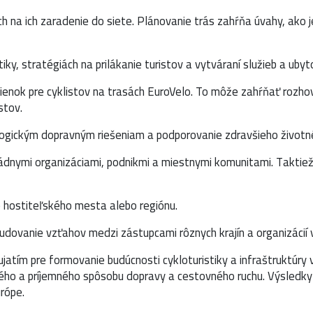
ch na ich zaradenie do siete. Plánovanie trás zahŕňa úvahy, ako j
ky, stratégiách na prilákanie turistov a vytváraní služieb a ubyto
nok pre cyklistov na trasách EuroVelo. To môže zahŕňať rozhovor
stov.
ologickým dopravným riešeniam a podporovanie zdravšieho životn
ládnymi organizáciami, podnikmi a miestnymi komunitami. Taktie
ie hostiteľského mesta alebo regiónu.
budovanie vzťahov medzi zástupcami rôznych krajín a organizácií v
atím pre formovanie budúcnosti cykloturistiky a infraštruktúry 
ného a príjemného spôsobu dopravy a cestovného ruchu. Výsledky
urópe.