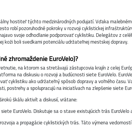
deálny hostiteľ týchto medzinárodných podujatí. Vďaka malebnému
esto robí pozoruhodné pokroky v rozvoji cyklistickej infraštruktúr
 najavo svoje odhodlanie podporovať cyklistiku. Delegátov z celé
ej koži boli svedkami potenciálu udržateľnej mestskej dopravy.
alné zhromaždenie EuroVelo)?
tnutie, na ktorom sa stretávajú zástupcovia krajín z celej Európ
latforma na diskusiu o rozvoji a budúcnosti siete EuroVelo. EuroVe
ovať cyklistiku ako udržateľný spôsob dopravy a voľného času. 
i, postrehy a spolupracujú na iniciatívach na zlepšenie siete Eur
okú škálu aktivít a diskusií, vrátane:
siete EuroVelo. Diskutuje sa o stave existujúcich trás EuroVelo a
ozvoja a propagácie cyklistických trás. Táto výmena vedomostí j