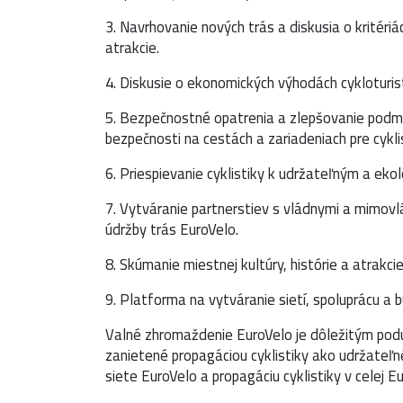
3. Navrhovanie nových trás a diskusia o kritériá
atrakcie.
4. Diskusie o ekonomických výhodách cykloturisti
5. Bezpečnostné opatrenia a zlepšovanie podmie
bezpečnosti na cestách a zariadeniach pre cykli
6. Priespievanie cyklistiky k udržateľným a ek
7. Vytváranie partnerstiev s vládnymi a mimov
údržby trás EuroVelo.
8. Skúmanie miestnej kultúry, histórie a atrakc
9. Platforma na vytváranie sietí, spoluprácu a 
Valné zhromaždenie EuroVelo je dôležitým poduj
zanietené propagáciou cyklistiky ako udržateľ
siete EuroVelo a propagáciu cyklistiky v celej E