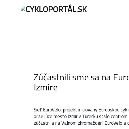
ÚVOD
AKTUALITY
Zúčastnili sme sa na Eur
Izmire
Sieť EuroVelo, projekt iniciovaný Európskou cykl
očarujúce mesto Izmir v Turecku stalo centrom 
zúčastnila na Valnom zhromaždení EuroVelo a cy