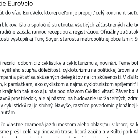
cie EuroVelo
 do vízie EuroVelo, ktorej cieľom je prepojiť celý kontinent sieťo
 blokov. Išlo o spoločné stretnutia všetkých zúčastnených ale ti
tradične začala rannou recepciou a registráciou. Oficiálny začia
ežitosti vystúpili aj Tunç Soyer, starosta metropolitnej obce Izmi
 rečníci, odborníci z cyklistiky a cykloturizmu aj novinári. Témy b
 vyššieho stupňa dôležitosti cykloturizmu na politickej úrovni a 
mpaní a pýtať sa skúsených delegátov na ich skúsenosti. V ďalšo
ám, k pamiatkam, ako cyklistom a najmä cykloturistom spríjemniť 
iných krajinách tak ako aj u nás pod názvom Cyklisti vítaní. Záver b
dopravný prostriedok, ale aj nástroj na budovanie udržateľných, zd
py cyklistický raj je sľubný. Navyše, rastúce povedomie globálne
k autám.
čo vlastne znamená jazdu mestom alebo oblasťou, v ktorej sa kon
 sme prešli celú naplánovanú trasu, ktorá začínala v Kültürpar