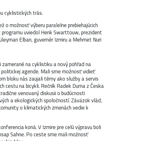
u cyklistických trás.
ež o možnosť výberu paralelne prebiehajúcich
tok programu uviedol Henk Swarttouw, prezident
r; Süleyman Elban, guvernér Izmiru a Mehmet Nuri
oli zamerané na cyklistiku a nový pohľad na
v politickej agende. Mali sme možnosť vidieť
m bloku nás zaujali témy ako služby a servis
ich cestu na bicykli. Rečník Radek Durna z Česka
ol tradične venovaný diskusii o budúcnosti
ravých a ekologických spoločností. Záväzok vlád,
j komunity o klimatických zmenách vedie k
ferencia koná. V Izmire pre celú výpravu boli
k Ahsap Sahne. Po ceste sme mali možnosť