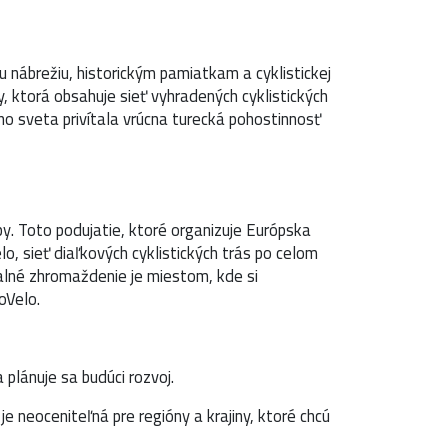
 nábrežiu, historickým pamiatkam a cyklistickej
y, ktorá obsahuje sieť vyhradených cyklistických
ho sveta privítala vrúcna turecká pohostinnosť
y. Toto podujatie, ktoré organizuje Európska
lo, sieť diaľkových cyklistických trás po celom
Valné zhromaždenie je miestom, kde si
oVelo.
 plánuje sa budúci rozvoj.
e neoceniteľná pre regióny a krajiny, ktoré chcú