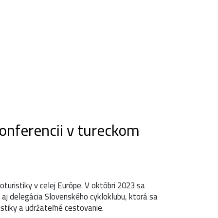
CYKLOPORTAL.SK
ER SI TRASU
onferencii v tureckom
oturistiky v celej Európe. V októbri 2023 sa
 aj delegácia Slovenského cykloklubu, ktorá sa
istiky a udržateľné cestovanie.